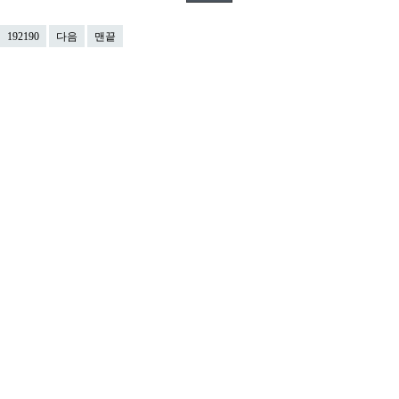
192190
다음
맨끝