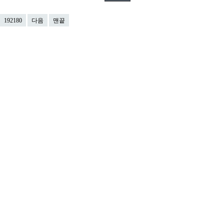
192180
다음
맨끝